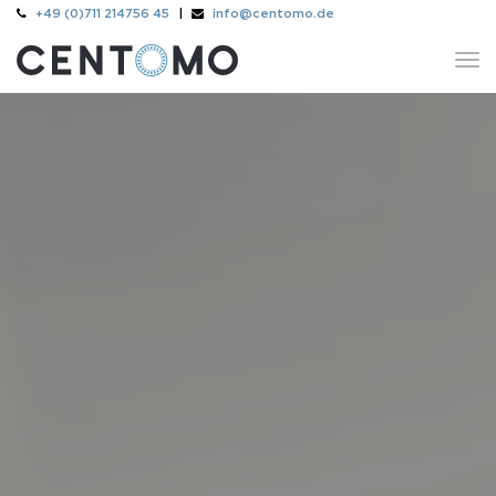
+49 (0)711 214756 45
|
info@centomo.de