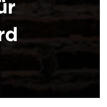
ür
rd