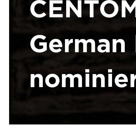
CENTOMO
German 
nominier