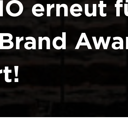
 erneut f
Brand Awa
t!